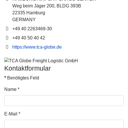
Weg beim Jäger 200, BLDG 393B
22335 Hamburg
GERMANY
Telefon
+49 40 2263469-30
Fax
+49 40 50 40 42
Website
https://www.tca-globe.de
Kontaktformular
*
Benötigtes Feld
Name
*
E-Mail
*