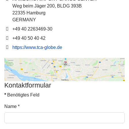
Weg beim Jäger 200, BLDG 393B
22335 Hamburg
GERMANY
Telefon
+49 40 2263469-30
Fax
+49 40 50 40 42
Website
https://www.tca-globe.de
Kontaktformular
*
Benötigtes Feld
Name
*