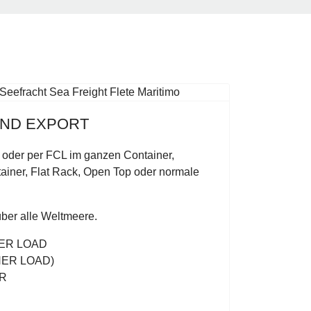
UND EXPORT
oder per FCL im ganzen Container,
ainer,
Flat Rack,
Open Top o
der normale
über alle Weltmeere.
ER LOAD
NER LOAD)
R