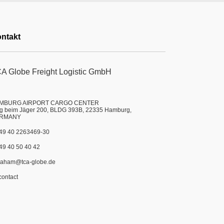
ntakt
A Globe Freight Logistic GmbH
MBURG AIRPORT CARGO CENTER
 beim Jäger 200, BLDG 393B, 22335 Hamburg,
RMANY
49 40 2263469-30
49 40 50 40 42
caham@tca-globe.de
ontact