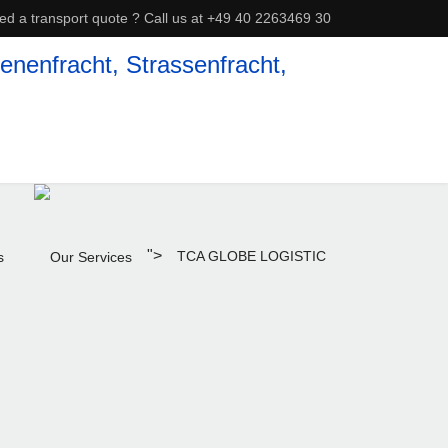
ed a transport quote ? Call us at +49 40 2263469 30
">
TCA GLOBE LOGISTIC